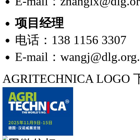
E-mail：zhanglx@dlg.or
项目经理
电话：138 1156 3307
E-mail：wangj@dlg.org.
AGRITECHNICA LOGO